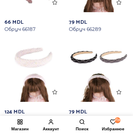
66
MDL
79
MDL
Обруч 66187
Обруч 66289
124
MDL
79
MDL
Обруч 66293
Обруч 66298
Избранн
Магазин
Аккаунт
Поиск
Избранное