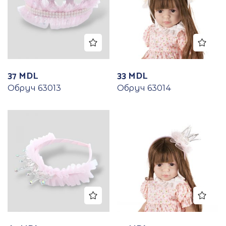
37
MDL
33
MDL
Обруч 63013
Обруч 63014