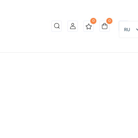
0
0
RU