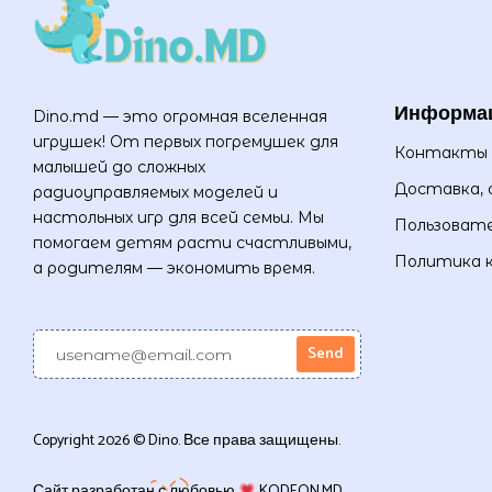
Информа
Dino.md — это огромная вселенная
игрушек! От первых погремушек для
Контакты
малышей до сложных
Доставка, 
радиоуправляемых моделей и
настольных игр для всей семьи. Мы
Пользовате
помогаем детям расти счастливыми,
Политика 
а родителям — экономить время.
Copyright 2026 © Dino. Все права защищены.
Сайт разработан с любовью
KODEON.MD