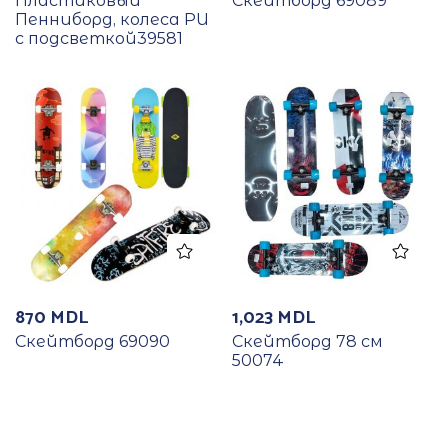
Пластиковый
Скейтборд 69089
Пенниборд, колеса PU
с подсветкой39581
870
MDL
1,023
MDL
Скейтборд 69090
Скейтборд 78 см
50074