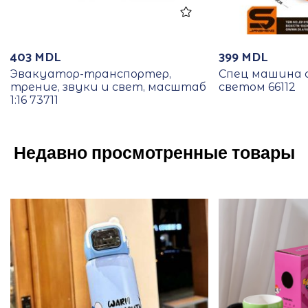
403
MDL
399
MDL
Эвакуатор-транспортер,
Спец машина 
трение, звуки и свет, масштаб
светом 66112
1:16 73711
Недавно просмотренные товары