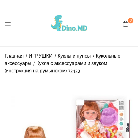
0
Be the first to review “Кукла с
аксессуарами и звуком
(инструкция на румынском)
Главная
ИГРУШКИ
Куклы и пупсы
Кукольные
72423”
аксессуары
Кукла с аксессуарами и звуком
(инструкция на румынском) 72423
Ваш адрес email не будет
опубликован.
Обязательные поля
помечены
*
Ваша оценка