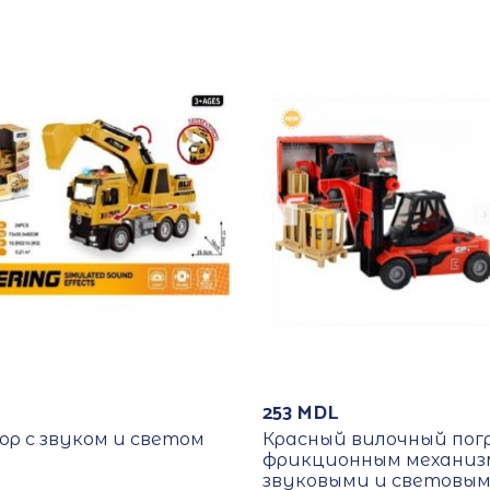
253
MDL
р с звуком и светом
Красный вилочный погр
фрикционным механиз
звуковыми и световы