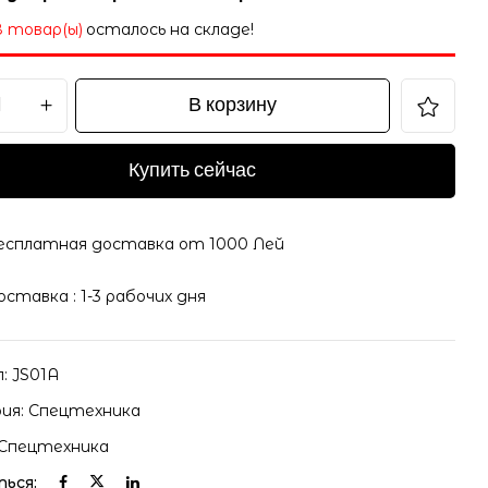
8 товар(ы)
осталось на складе!
В корзину
Купить сейчас
есплатная доставка от 1000 Лей
оставка : 1-3 рабочих дня
л:
JS01A
ия:
Спецтехника
Спецтехника
ься: