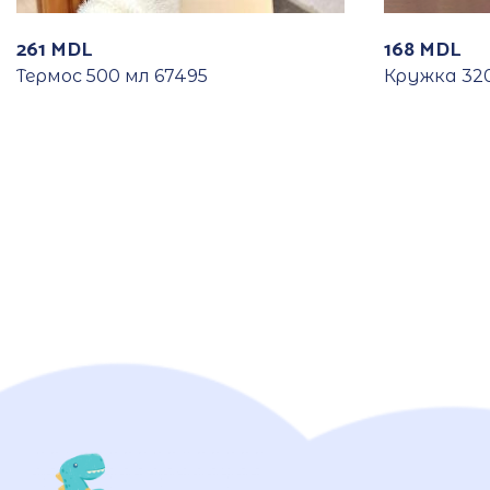
261
MDL
168
MDL
Термос 500 мл 67495
Кружка 320