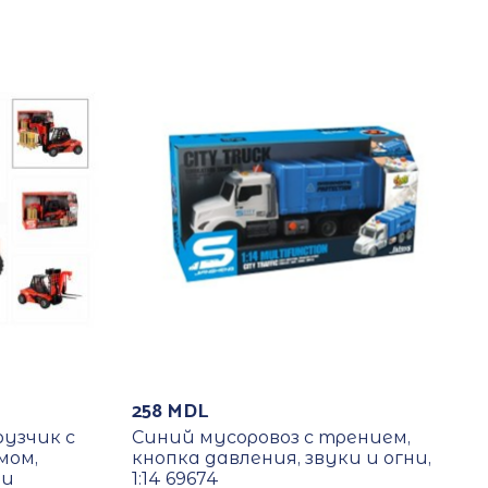
258
MDL
узчик с
Синий мусоровоз с трением,
мом,
кнопка давления, звуки и огни,
ми
1:14 69674