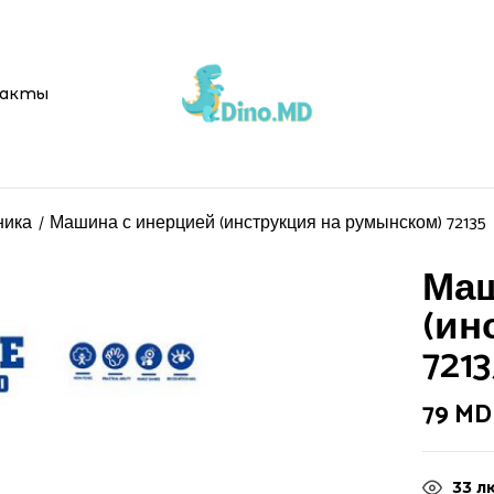
акты
ника
Машина с инерцией (инструкция на румынском) 72135
Маш
(ин
7213
79
MD
33
лю