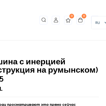
0
0
RU
ина с инерцией
струкция на румынском)
5
L
ди просматривают это прямо сейчас