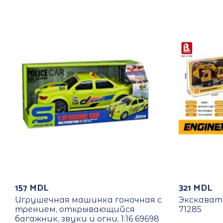
157
MDL
321
MDL
Игрушечная машинка гоночная с
Экскавато
трением, открывающийся
71285
багажник, звуки и огни, 1:16 69698