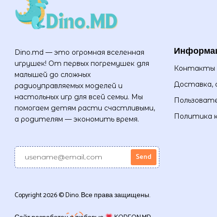
Информа
Dino.md — это огромная вселенная
игрушек! От первых погремушек для
Контакты
малышей до сложных
Доставка, 
радиоуправляемых моделей и
настольных игр для всей семьи. Мы
Пользовате
помогаем детям расти счастливыми,
Политика 
а родителям — экономить время.
Copyright 2026 © Dino. Все права защищены.