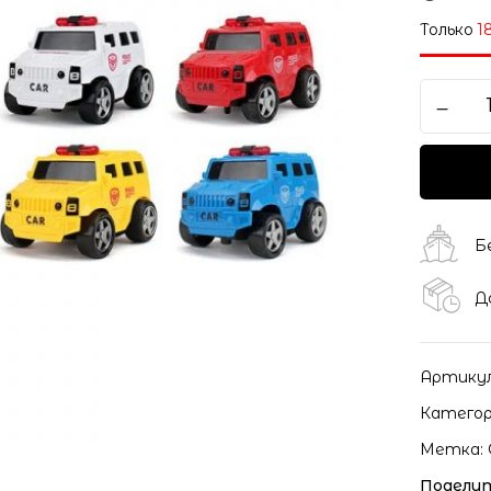
Только
1
Б
Д
Артику
Категор
Метка:
Поделит