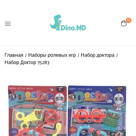
0
Be the first to review “Набор
Доктор 75283”
Главная
Наборы ролевых игр
Набор доктора
Ваш адрес email не будет
Набор Доктор 75283
опубликован.
Обязательные поля
помечены
*
Ваша оценка