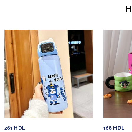
Н
261
MDL
168
MDL