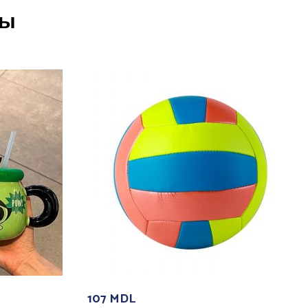
ры
107
MDL