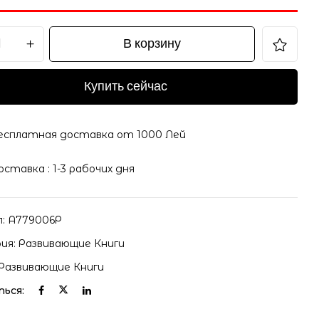
В корзину
Купить сейчас
есплатная доставка от 1000 Лей
оставка : 1-3 рабочих дня
л:
А779006Р
ия:
Развивающие Книги
Развивающие Книги
ься: