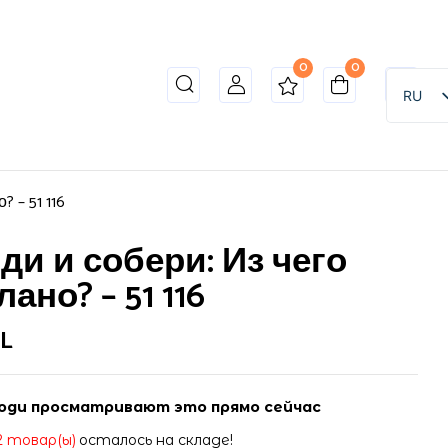
0
0
RU
 – 51 116
ди и собери: Из чего
ано? – 51 116
L
юди просматривают это прямо сейчас
2 товар(ы)
осталось на складе!