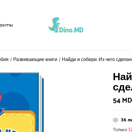
акты
обия
Развивающие книги
Найди и собери: Из чего сделано?
Най
сдел
54
MD
36
л
Только
3