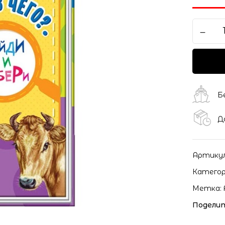
Б
Д
Артику
Категор
Метка:
Поделит