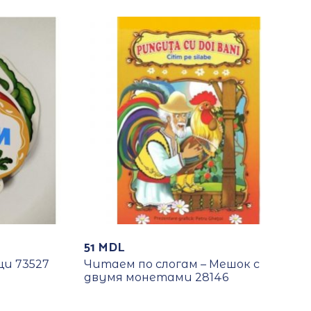
51
MDL
и 73527
Читаем по слогам – Мешок с
двумя монетами 28146