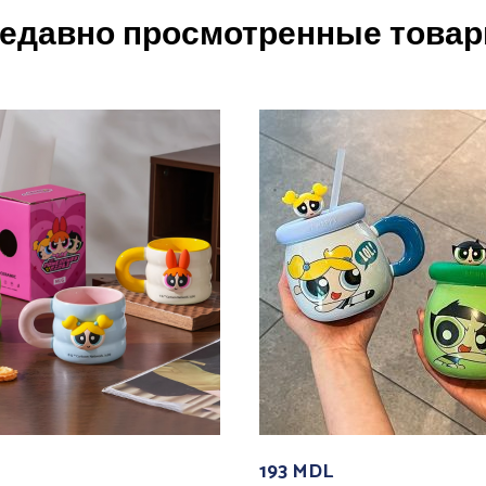
едавно просмотренные това
193
MDL