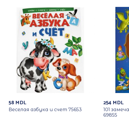
58
MDL
254
MDL
Веселая азбука и счет 75653
101 заме
69855