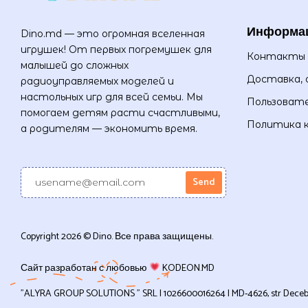
Информа
Dino.md — это огромная вселенная
игрушек! От первых погремушек для
Контакты
малышей до сложных
Доставка, 
радиоуправляемых моделей и
настольных игр для всей семьи. Мы
Пользовате
помогаем детям расти счастливыми,
Политика 
а родителям — экономить время.
Copyright 2026 © Dino. Все права защищены.
Сайт разработан с любовью
KODEON.MD
”ALYRA GROUP SOLUTIONS ” SRL | 1026600016264 | MD-4626, str Decebal, 1