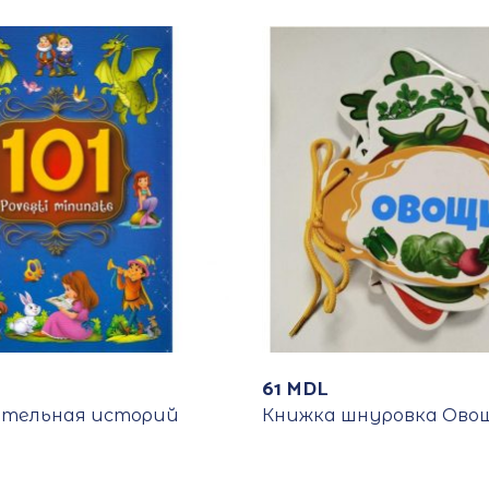
61
MDL
чательная историй
Книжка шнуровка Овощ