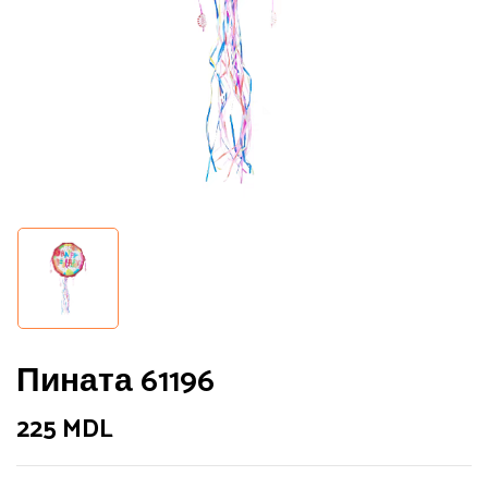
Пината 61196
225
MDL