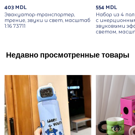
403
MDL
554
MDL
Эвакуатор-транспортер,
Набор из 4 по
трение, звуки и свет, масштаб
с инерционны
1:16 73711
звуковыми эф
светом, масшт
Недавно просмотренные товары