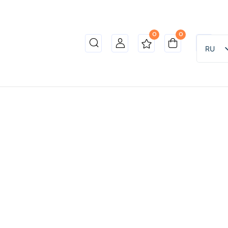
0
0
RU