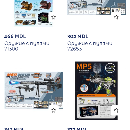
466
MDL
302
MDL
Оружие с пулями
Оружие с пулями
71300
72683
342
MDL
377
MDL