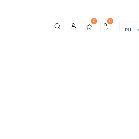
0
0
RU