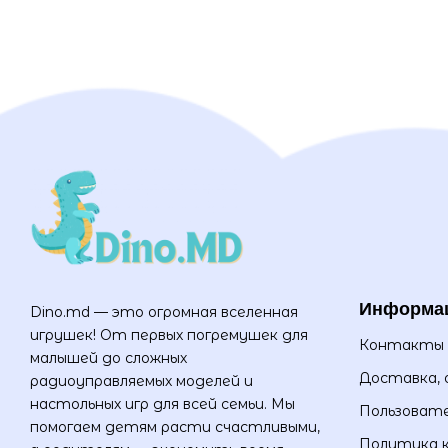
Информа
Dino.md — это огромная вселенная
игрушек! От первых погремушек для
Контакты
малышей до сложных
Доставка, 
радиоуправляемых моделей и
настольных игр для всей семьи. Мы
Пользовате
помогаем детям расти счастливыми,
Политика 