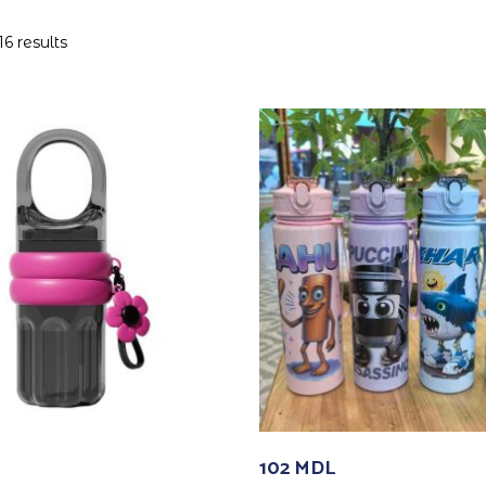
6 results
102
MDL