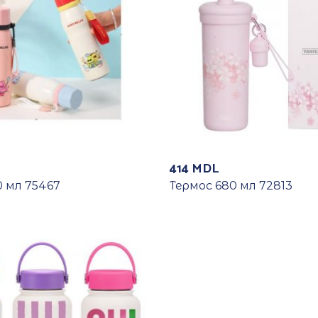
414
MDL
0 мл 75467
Термос 680 мл 72813