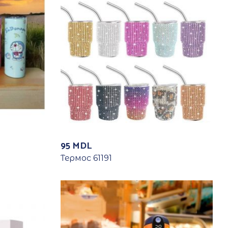
95
MDL
Термос 61191