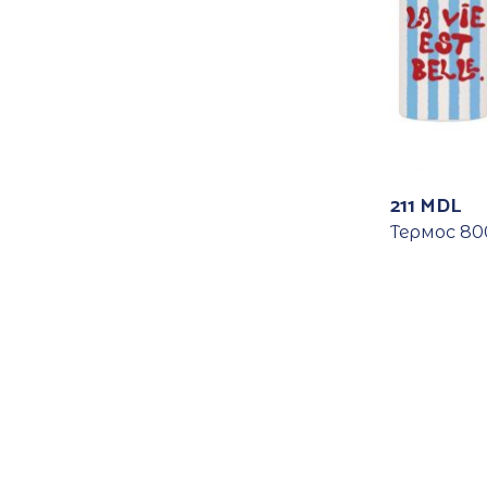
211
MDL
Термос 800