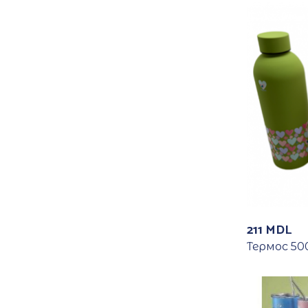
211
MDL
Термос 500