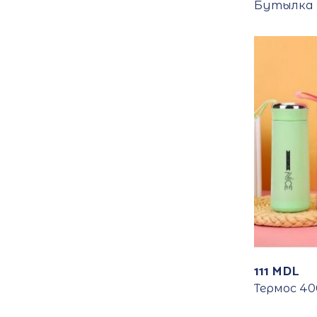
Бутылка 
111
MDL
Термос 40