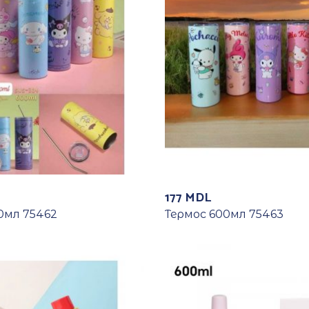
177
MDL
0мл 75462
Термос 600мл 75463