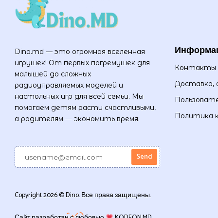
Информа
Dino.md — это огромная вселенная
игрушек! От первых погремушек для
Контакты
малышей до сложных
Доставка, 
радиоуправляемых моделей и
настольных игр для всей семьи. Мы
Пользовате
помогаем детям расти счастливыми,
Политика 
а родителям — экономить время.
Copyright 2026 © Dino. Все права защищены.
Сайт разработан с любовью
KODEON.MD