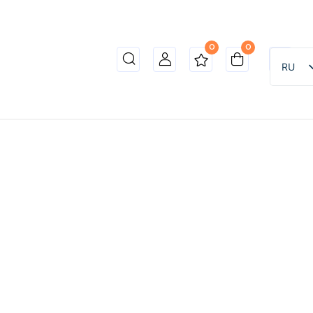
0
0
RU