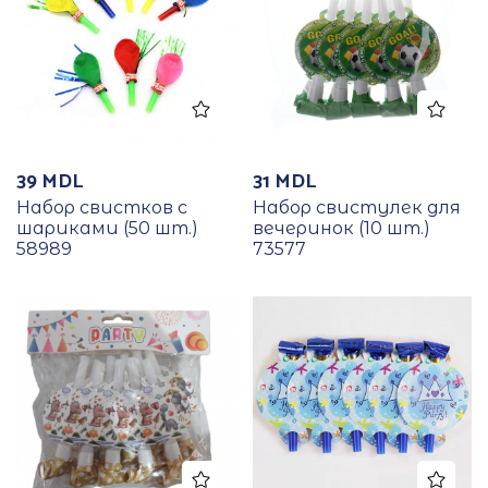
39
MDL
31
MDL
Набор свистков с
Набор свистулек для
шариками (50 шт.)
вечеринок (10 шт.)
58989
73577