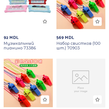
92
MDL
569
MDL
Музыкальный
Набор свистков (100
пианино 73386
шт.) 70903