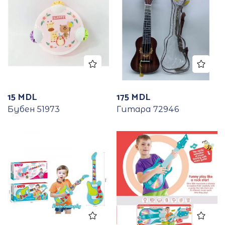
15
MDL
175
MDL
Бубен 51973
Гитара 72946