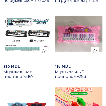
на румынском ) 72036
на румынском ) 72042
316
MDL
118
MDL
Музыкальное
Музыкальный
пианино 73167
пианино 69283