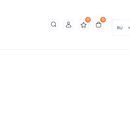
0
0
RU