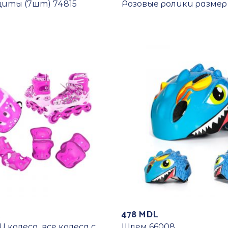
щиты (7шт) 74815
Розовые ролики размер 
478
MDL
 колеса, все колеса с
Шлем 66008