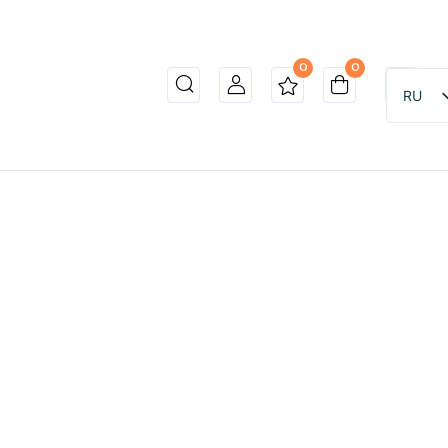
0
0
RU