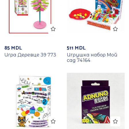
85
MDL
511
MDL
Игра Деревце 39 773
Игрушка набор Мой
сад 74164