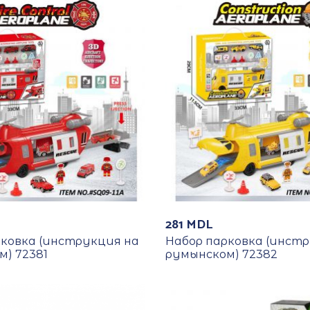
281
MDL
рковка (инструкция на
Набор парковка (инст
) 72381
румынском) 72382