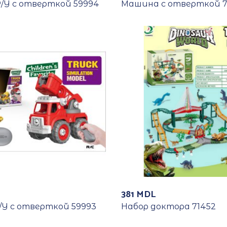
/У с отверткой 59994
Машина с отверткой 7
381
MDL
У с отверткой 59993
Набор доктора 71452