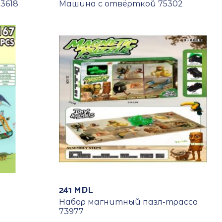
3618
Машина с отвёрткой 75302
241
MDL
Набор магнитный пазл-трасса
73977