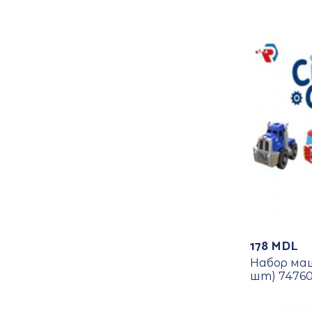
178
MDL
Набор ма
шт) 7476