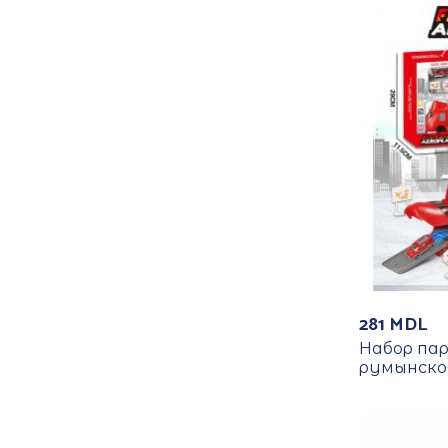
281
MDL
Набор па
румынском