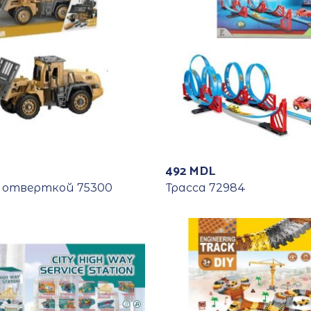
492
MDL
с отверткой 75300
Трасса 72984