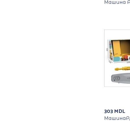
Машина Р
303
MDL
МашинаР/