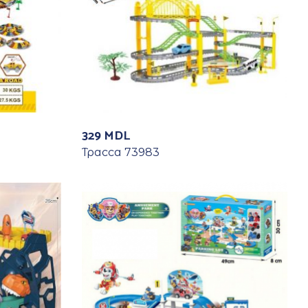
329
MDL
Трасса 73983