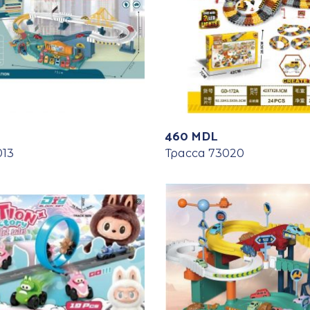
460
MDL
013
Трасса 73020