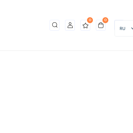
0
0
RU