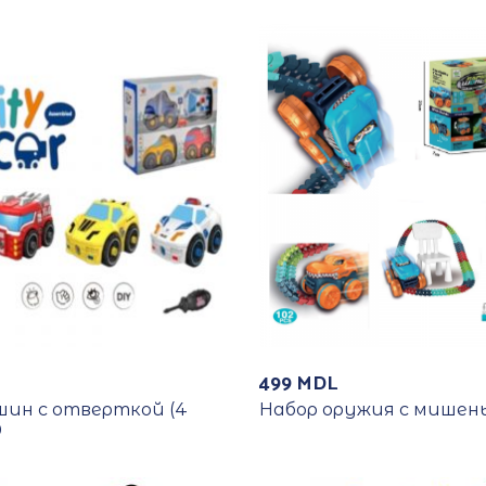
499
MDL
шин с отверткой (4
Набор оружия с мишен
0