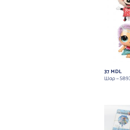
37
MDL
Шар – 589