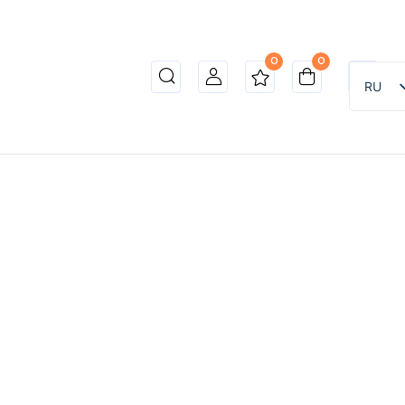
0
0
RU