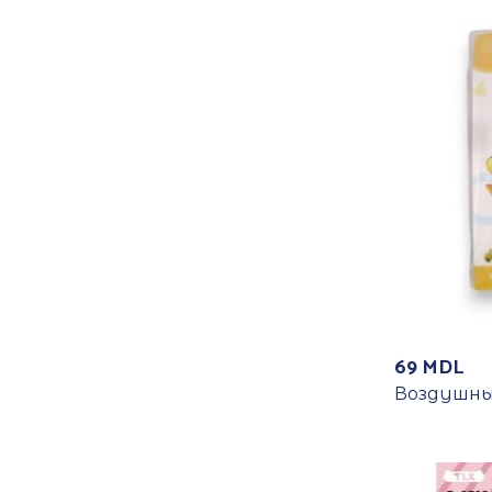
69
MDL
Воздушны