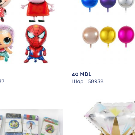
40
MDL
37
Шар – 58938