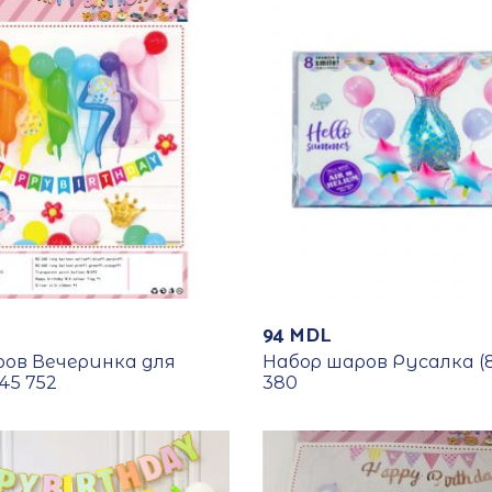
94
MDL
ров Вечеринка для
Набор шаров Русалка (8
45 752
380