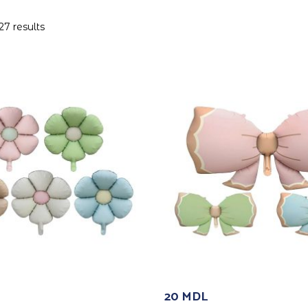
27 results
20
MDL