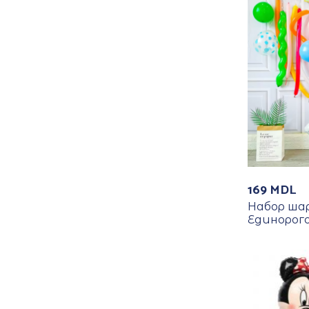
169
MDL
Набор шар
Единорого