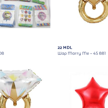
22
MDL
08
Шар Marry Me – 45 881