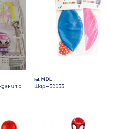
54
MDL
ждения с
Шар – 58933