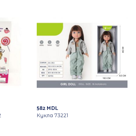
582
MDL
2
Кукла 73221