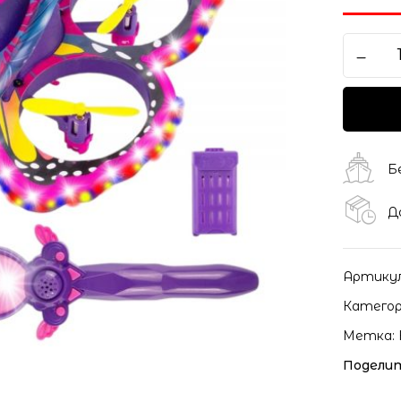
Б
Д
Артику
Категор
Метка:
Поделит