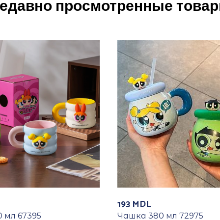
едавно просмотренные това
193
MDL
 мл 67395
Чашка 380 мл 72975