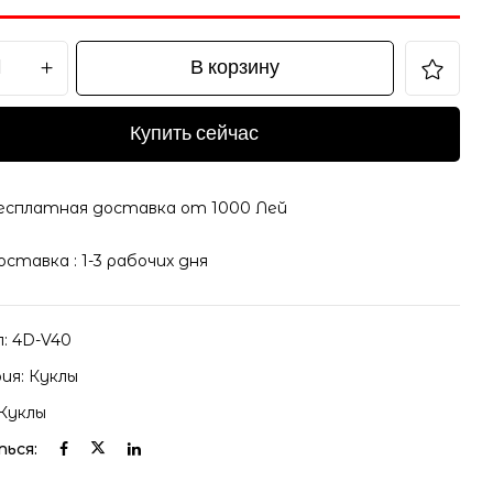
В корзину
Купить сейчас
есплатная доставка от 1000 Лей
оставка : 1-3 рабочих дня
л:
4D-V40
ия:
Куклы
Куклы
ься: