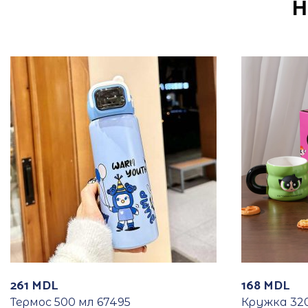
Н
261
MDL
168
MDL
Термос 500 мл 67495
Кружка 320