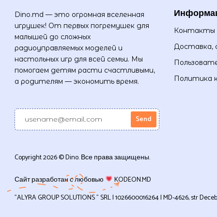
Информа
Dino.md — это огромная вселенная
игрушек! От первых погремушек для
Контакты
малышей до сложных
Доставка, 
радиоуправляемых моделей и
настольных игр для всей семьи. Мы
Пользовате
помогаем детям расти счастливыми,
Политика 
а родителям — экономить время.
Copyright 2026 © Dino. Все права защищены.
Сайт разработан с любовью
KODEON.MD
”ALYRA GROUP SOLUTIONS ” SRL | 1026600016264 | MD-4626, str Decebal, 1