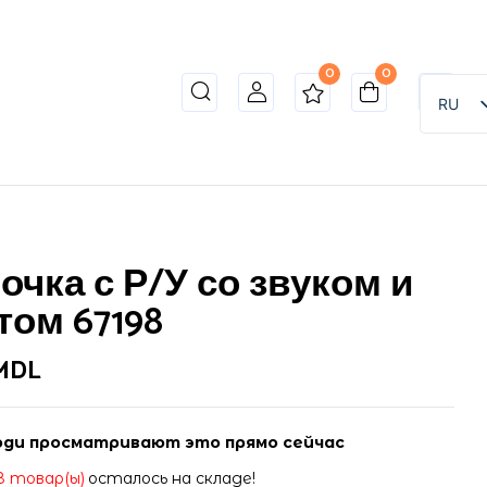
0
0
RU
очка с Р/У со звуком и
том 67198
MDL
ди просматривают это прямо сейчас
8 товар(ы)
осталось на складе!