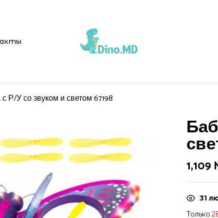
акты
 с Р/У со звуком и светом 67198
Баб
све
1,109
31
лю
Только
2