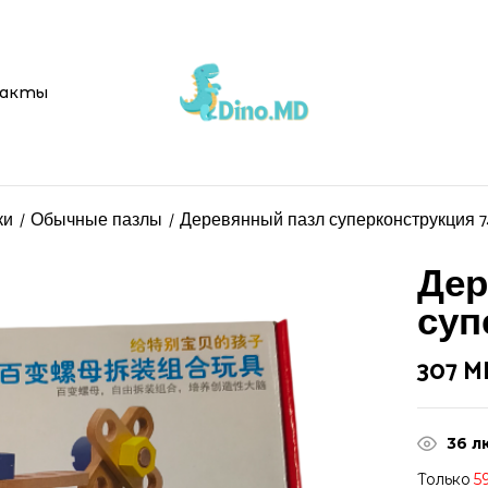
акты
ки
Обычные пазлы
Деревянный пазл суперконструкция 7
Дер
суп
307
M
36
л
Только
5