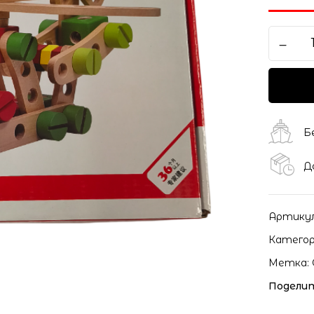
Б
Д
Артику
Категор
Метка:
Поделит