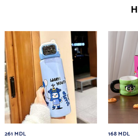
Н
261
MDL
168
MDL