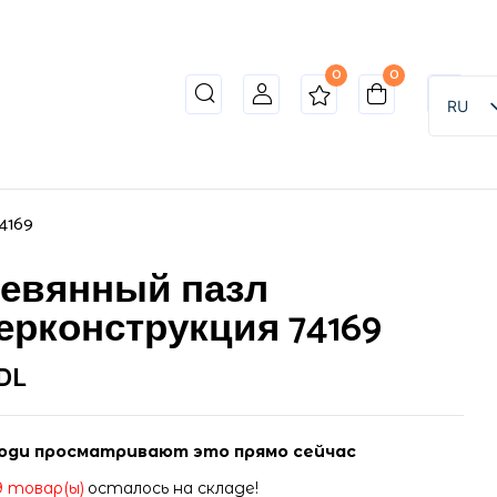
0
0
RU
4169
евянный пазл
ерконструкция 74169
DL
юди просматривают это прямо сейчас
9 товар(ы)
осталось на складе!