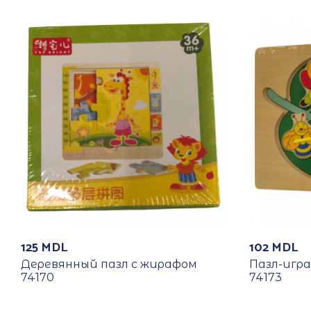
125
MDL
102
MDL
Деревянный пазл с жирафом
Пазл-игр
74170
74173