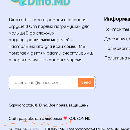
Информа
Dino.md — это огромная вселенная
игрушек! От первых погремушек для
Контакты
малышей до сложных
Доставка, 
радиоуправляемых моделей и
настольных игр для всей семьи. Мы
Пользовате
помогаем детям расти счастливыми,
Политика 
а родителям — экономить время.
Copyright 2026 © Dino. Все права защищены.
Сайт разработан с любовью
KODEON.MD
”ALYRA GROUP SOLUTIONS ” SRL | 1026600016264 | MD-4626, str Decebal, 1