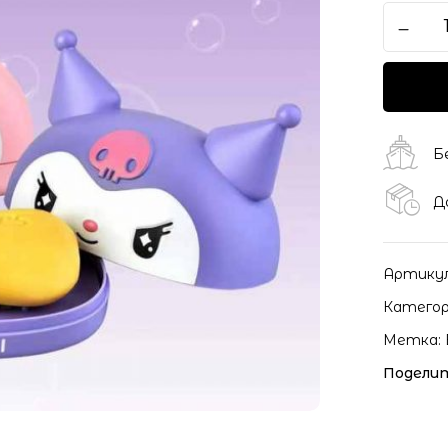
Б
Д
Артику
Категор
Метка:
Поделит