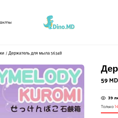
акты
ки
Держатель для мыла 56348
Дер
59
MD
39
л
Только
1