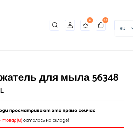
0
0
RU
жатель для мыла 56348
L
юди просматривают это прямо сейчас
4 товар(ы)
осталось на складе!