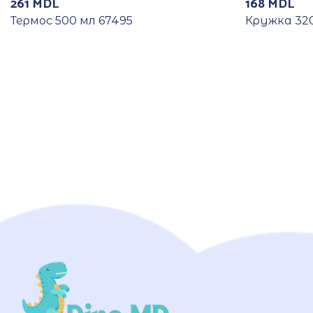
261
MDL
168
MDL
Термос 500 мл 67495
Кружка 320