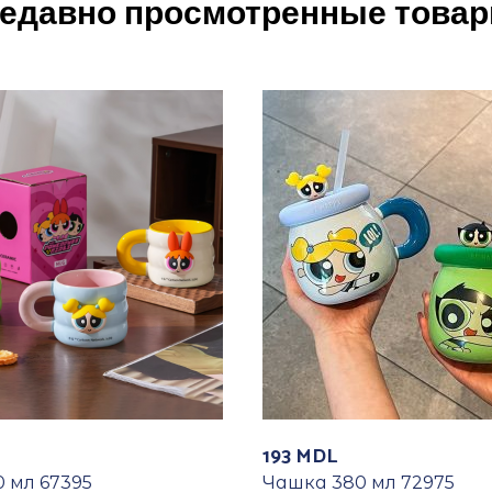
едавно просмотренные това
193
MDL
 мл 67395
Чашка 380 мл 72975