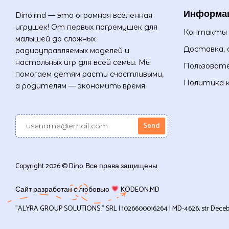
Информа
Dino.md — это огромная вселенная
игрушек! От первых погремушек для
Контакты
малышей до сложных
Доставка, 
радиоуправляемых моделей и
настольных игр для всей семьи. Мы
Пользовате
помогаем детям расти счастливыми,
Политика 
а родителям — экономить время.
Copyright 2026 © Dino. Все права защищены.
Сайт разработан с любовью
KODEON.MD
”ALYRA GROUP SOLUTIONS ” SRL | 1026600016264 | MD-4626, str Decebal, 1