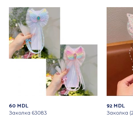
60
MDL
92
MDL
Заколка 63083
Заколка (