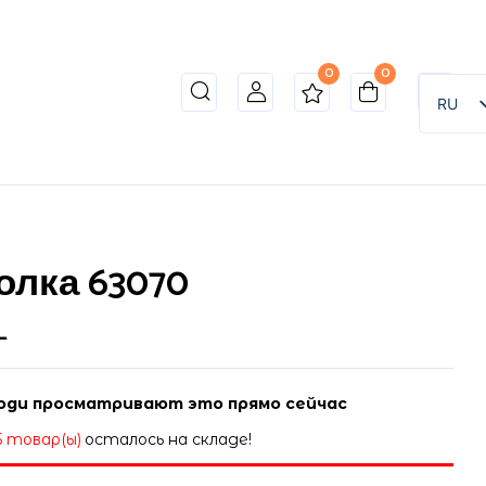
0
0
RU
олка 63070
L
ди просматривают это прямо сейчас
5 товар(ы)
осталось на складе!