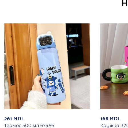
Н
261
MDL
168
MDL
Термос 500 мл 67495
Кружка 320