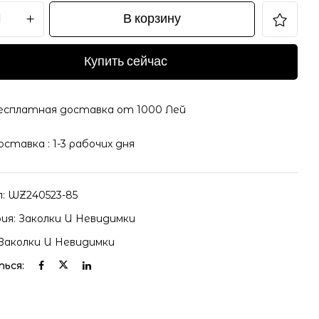
В корзину
Купить сейчас
есплатная доставка от 1000 Лей
оставка : 1-3 рабочих дня
л:
WZ240523-85
ия:
Заколки И Невидимки
Заколки И Невидимки
ься: