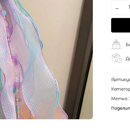
Б
Д
Артику
Категор
Метка:
Поделит