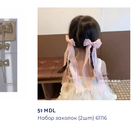
51
MDL
Набор заколок (2шт) 61116