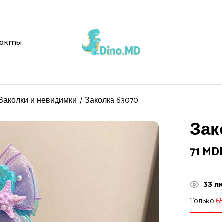
акты
Заколки и невидимки
Заколка 63070
Зак
71
MD
33
лю
Только
6