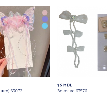
76
MDL
2шт) 63072
Заколка 63576