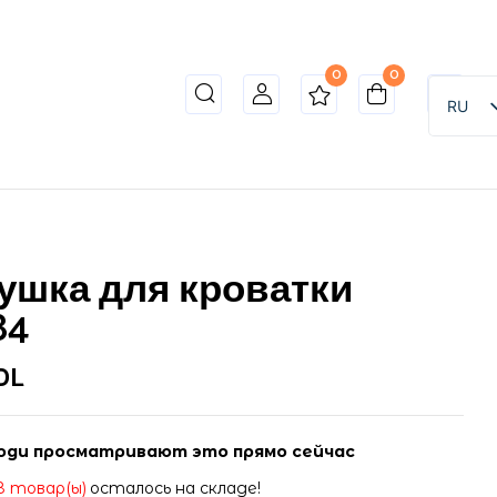
0
0
o review “Игрушка для кроватки 66784”
RU
ет опубликован.
Обязательные поля помечены
*
ушка для кроватки
84
DL
ди просматривают это прямо сейчас
8 товар(ы)
осталось на складе!