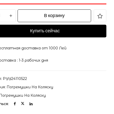
В корзину
il и адрес сайта в этом браузере для последующих
Купить сейчас
есплатная доставка от 1000 Лей
оставка : 1-3 рабочих дня
л:
PYY24110522
ия:
Погремушки На Коляску
Погремушки На Коляску
ься: