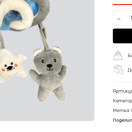
Сохранить моё имя, ema
моих комментариев.
Б
Д
Артику
Категор
Метка:
Поделит