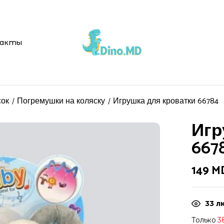
Be the first t
акты
Ваш адрес email не буд
Ваша оценка
сок
Погремушки на коляску
Игрушка для кроватки 66784
Игр
667
149
M
33
лю
Только
3