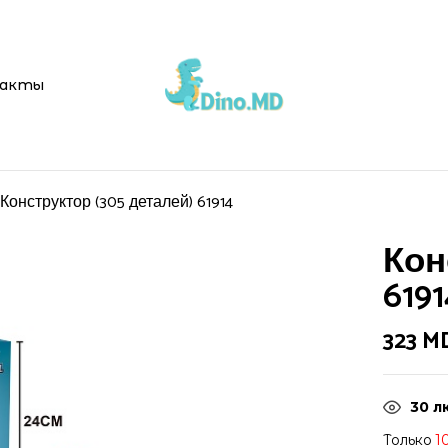
Be the first t
акты
Ваш адрес email не буд
Ваша оценка
Конструктор (305 деталей) 61914
Кон
6191
323
M
30
л
Только
1