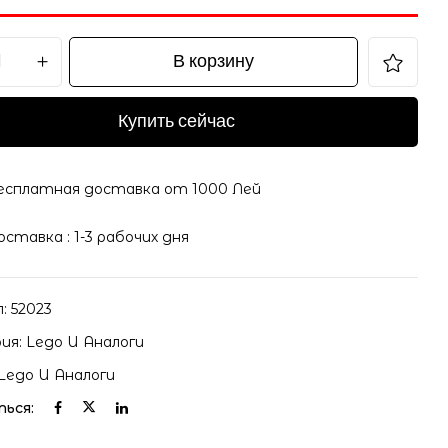
В корзину
il и адрес сайта в этом браузере для последующих
Купить сейчас
есплатная доставка от 1000 Лей
оставка : 1-3 рабочих дня
л:
52023
ия:
Lego И Аналоги
Lego И Аналоги
ься: