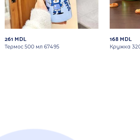
261
MDL
168
MDL
Термос 500 мл 67495
Кружка 320