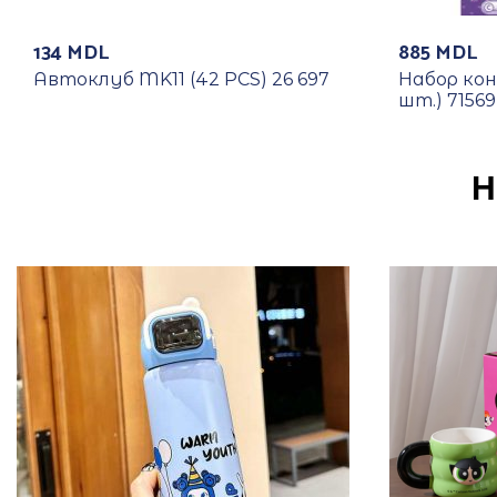
134
MDL
885
MDL
Автоклуб MK11 (42 PCS) 26 697
Набор ко
шт.) 71569
Н