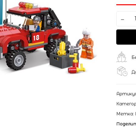
Сохранить моё имя, ema
моих комментариев.
Б
Д
Артику
Категор
Метка:
Поделит