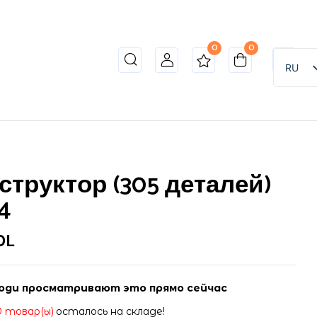
0
0
o review “Конструктор (305 деталей) 61914”
RU
ет опубликован.
Обязательные поля помечены
*
структор (305 деталей)
4
DL
юди просматривают это прямо сейчас
0 товар(ы)
осталось на складе!