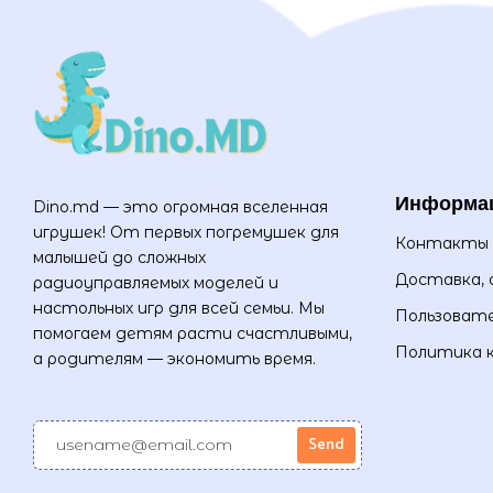
Информа
Dino.md — это огромная вселенная
игрушек! От первых погремушек для
Контакты
малышей до сложных
Доставка, 
радиоуправляемых моделей и
настольных игр для всей семьи. Мы
Пользовате
помогаем детям расти счастливыми,
Политика 
а родителям — экономить время.