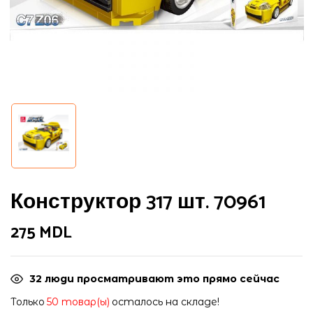
Сохранить моё имя, email и адрес
Конструктор 317 шт. 70961
сайта в этом браузере для
последующих моих комментариев.
275
MDL
32
люди просматривают это прямо сейчас
Только
50 товар(ы)
осталось на складе!