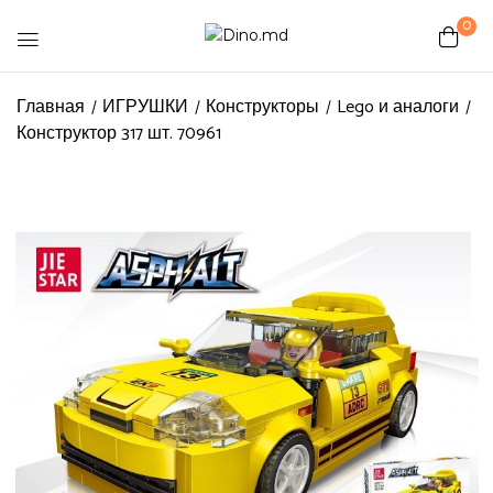
0
Be the first to review
Главная
ИГРУШКИ
Конструкторы
Lego и аналоги
Конструктор 317 шт. 70961
“Конструктор 317 шт. 70961”
Ваш адрес email не будет
опубликован.
Обязательные поля
помечены
*
Ваша оценка