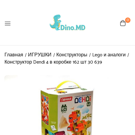
0
Be the first to review
“Конструктор Dendi 4 в
коробке 162 шт 30 639”
Главная
ИГРУШКИ
Конструкторы
Lego и аналоги
Конструктор Dendi 4 в коробке 162 шт 30 639
Ваш адрес email не будет
опубликован.
Обязательные поля
помечены
*
Ваша оценка