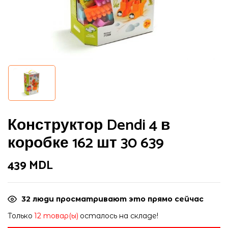
Конструктор Dendi 4 в
коробке 162 шт 30 639
Сохранить моё имя, email и адрес
439
MDL
сайта в этом браузере для
последующих моих комментариев.
32
люди просматривают это прямо сейчас
Только
12 товар(ы)
осталось на складе!