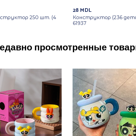
28
MDL
структор 250 шт. (4
Конструктор (236 дет
61937
едавно просмотренные това