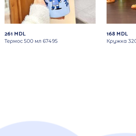
261
MDL
168
MDL
Термос 500 мл 67495
Кружка 320