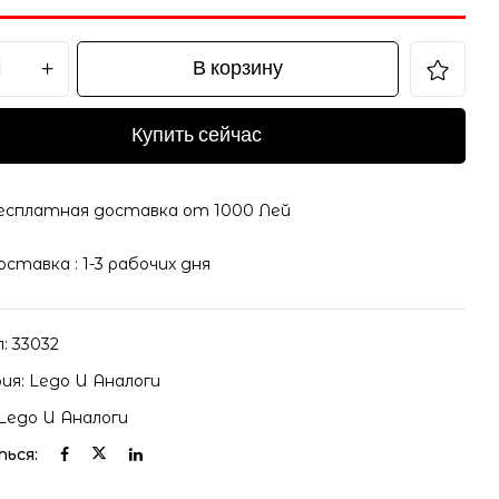
В корзину
Купить сейчас
il и адрес сайта в этом браузере для последующих
есплатная доставка от 1000 Лей
оставка : 1-3 рабочих дня
л:
33032
ия:
Lego И Аналоги
Lego И Аналоги
ься: