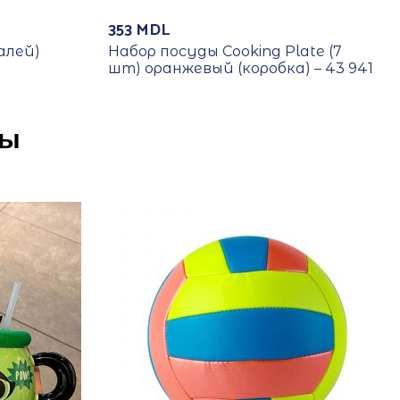
353
MDL
алей)
Набор посуды Cooking Plate (7
шт) оранжевый (коробка) – 43 941
ры