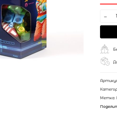
Сохранить моё имя, ema
моих комментариев.
Б
Д
Артику
Категор
Метка:
Поделит