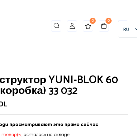
0
0
to review “Конструктор YUNI-BLOK 60 шт
RU
ет опубликован.
Обязательные поля помечены
*
структор YUNI-BLOK 60
(коробка) 33 032
DL
юди просматривают это прямо сейчас
3 товар(ы)
осталось на складе!