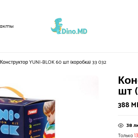
Be the first 
акты
(коробка) 33 032”
Ваш адрес email не буд
Конструктор YUNI-BLOK 60 шт (коробка) 33 032
Ваша оценка
Кон
шт 
388
M
38
л
Только
1