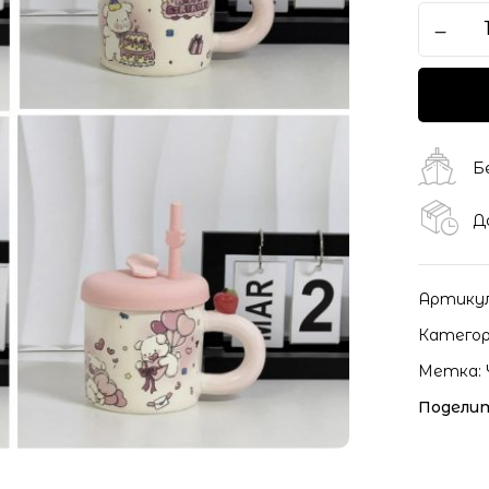
Б
Д
Артику
Категор
Метка:
Поделит