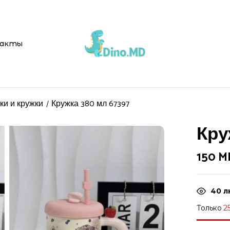
акты
ки и кружки
Кружка 380 мл 67397
Кру
150
M
40
л
Только
2