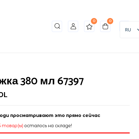
0
0
RU
жка 380 мл 67397
DL
юди просматривают это прямо сейчас
5 товар(ы)
осталось на складе!