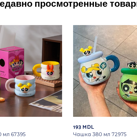
едавно просмотренные това
193
MDL
 мл 67395
Чашка 380 мл 72975