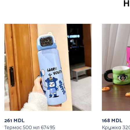
Н
261
MDL
168
MDL
Термос 500 мл 67495
Кружка 320