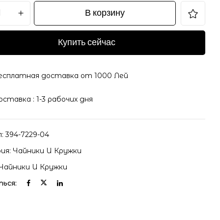
В корзину
Купить сейчас
есплатная доставка от 1000 Лей
оставка : 1-3 рабочих дня
л:
394-7229-04
ия:
Чайники И Кружки
Чайники И Кружки
ься: