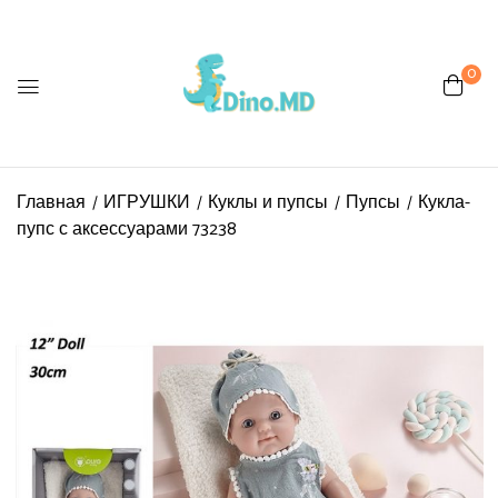
0
Be the first to review “Кукла-
пупс с аксессуарами 73238”
Главная
ИГРУШКИ
Куклы и пупсы
Пупсы
Кукла-
Ваш адрес email не будет
пупс с аксессуарами 73238
опубликован.
Обязательные поля
помечены
*
Ваша оценка