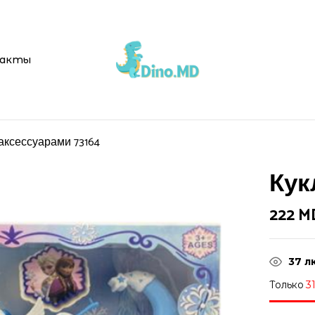
Be the first t
акты
Ваш адрес email не буд
Ваша оценка
 аксессуарами 73164
Кук
222
M
37
л
Только
3