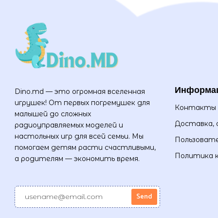
Информа
Dino.md — это огромная вселенная
игрушек! От первых погремушек для
Контакты
малышей до сложных
Доставка, 
радиоуправляемых моделей и
настольных игр для всей семьи. Мы
Пользовате
помогаем детям расти счастливыми,
Политика 
а родителям — экономить время.