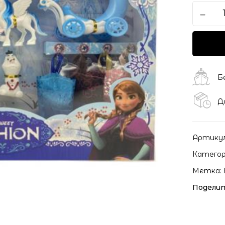
Сохранить моё имя, ema
моих комментариев.
Б
Д
Артику
Категор
Метка:
Поделит