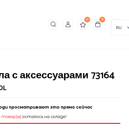
0
0
o review “Кукла с аксессуарами 73164”
RU
ет опубликован.
Обязательные поля помечены
*
ла с аксессуарами 73164
DL
юди просматривают это прямо сейчас
1 товар(ы)
осталось на складе!