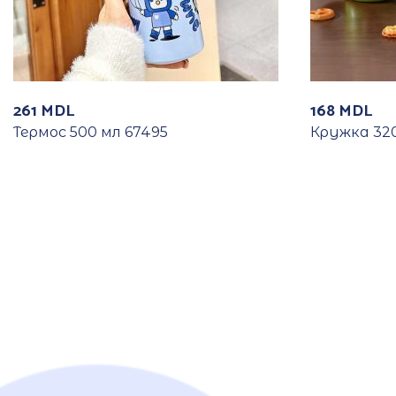
261
MDL
168
MDL
Термос 500 мл 67495
Кружка 320