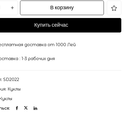
В корзину
Купить сейчас
il и адрес сайта в этом браузере для последующих
есплатная доставка от 1000 Лей
оставка : 1-3 рабочих дня
л:
SD2022
ия:
Куклы
Куклы
ься: