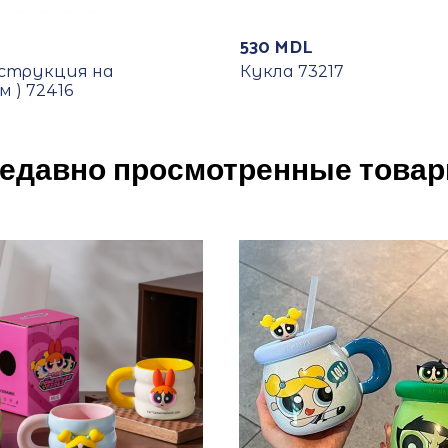
530
MDL
нструкция на
Кукла 73217
 ) 72416
едавно просмотренные това