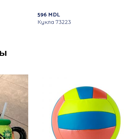
596
MDL
Кукла 73223
ры