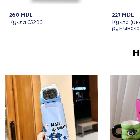
260
MDL
227
MDL
Кукла 65289
Кукла (и
румынском
Н