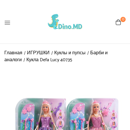
0
Be the first to review “Кукла
Defa Lucy 40735”
Главная
ИГРУШКИ
Куклы и пупсы
Барби и
Ваш адрес email не будет
аналоги
Кукла Defa Lucy 40735
опубликован.
Обязательные поля
помечены
*
Ваша оценка