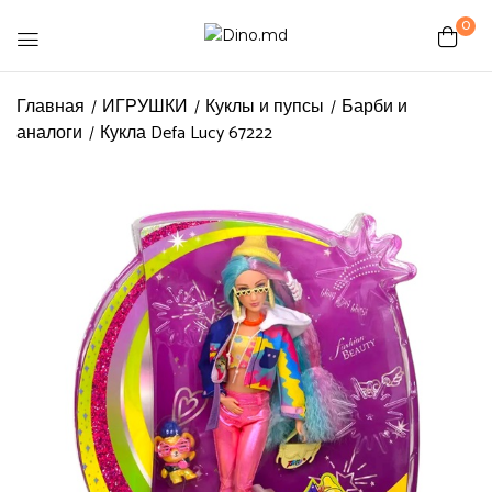
0
Be the first to review “Кукла
Главная
ИГРУШКИ
Куклы и пупсы
Барби и
аналоги
Кукла Defa Lucy 67222
Defa Lucy 67222”
Ваш адрес email не будет
опубликован.
Обязательные поля
помечены
*
Ваша оценка