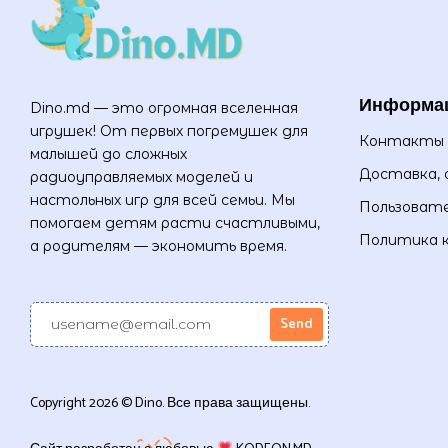
Информа
Dino.md — это огромная вселенная
игрушек! От первых погремушек для
Контакты
малышей до сложных
Доставка, 
радиоуправляемых моделей и
настольных игр для всей семьи. Мы
Пользовате
помогаем детям расти счастливыми,
Политика 
а родителям — экономить время.
Copyright 2026 © Dino. Все права защищены.