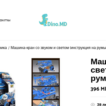
акты
ника
Машина-кран со звуком и светом (инструкция на румы
Маш
све
рум
396
M
38
л