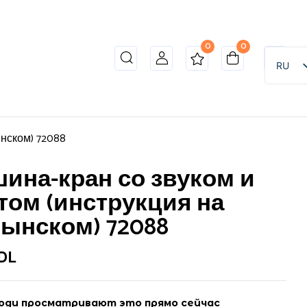
0
0
RU
нском) 72088
ина-кран со звуком и
том (инструкция на
ынском) 72088
DL
юди просматривают это прямо сейчас