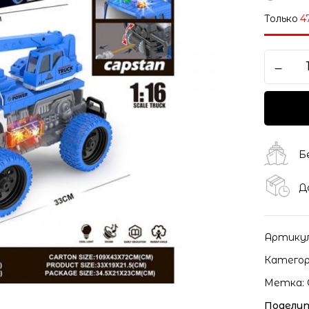
Только
4
Б
Д
Артику
Категор
Метка:
Поделит