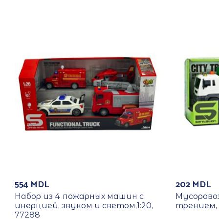
554
MDL
202
MDL
Набор из 4 пожарных машин с
Мусоровоз
инерцией, звуком и светом,1:20,
трением, з
77288