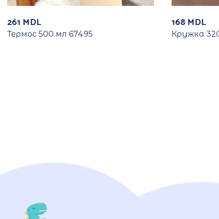
261
MDL
168
MDL
Термос 500 мл 67495
Кружка 320