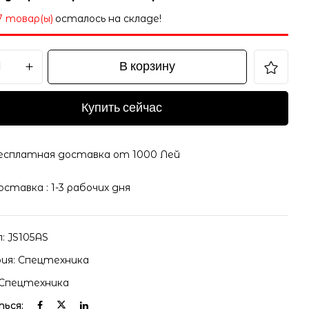
7 товар(ы)
осталось на складе!
В корзину
Купить сейчас
есплатная доставка от 1000 Лей
оставка : 1-3 рабочих дня
л:
JS105AS
ия:
Спецтехника
Спецтехника
ься: