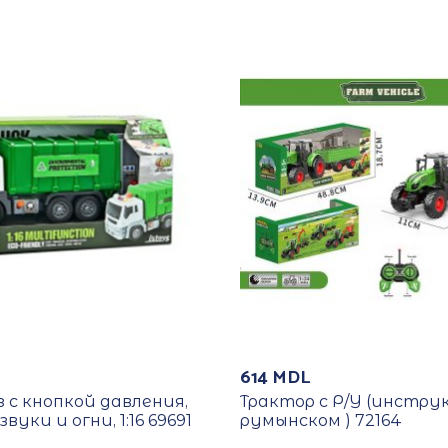
614
MDL
 с кнопкой давления,
Трактор с Р/У (инстру
вуки и огни, 1:16 69691
румынском ) 72164