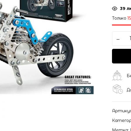
39
л
Только
1
Б
Д
Артику
Категор
Метка: