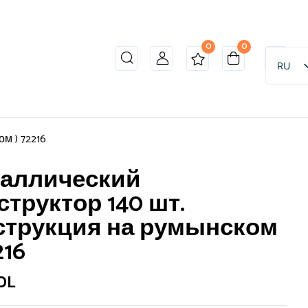
0
0
RU
м ) 72216
аллический
структор 140 шт.
струкция на румынском
216
DL