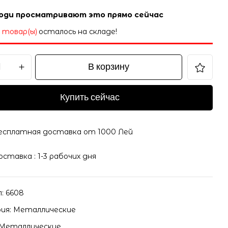
юди просматривают это прямо сейчас
5 товар(ы)
осталось на складе!
В корзину
Купить сейчас
есплатная доставка от 1000 Лей
оставка : 1-3 рабочих дня
л:
6608
ия:
Металлические
Металлические