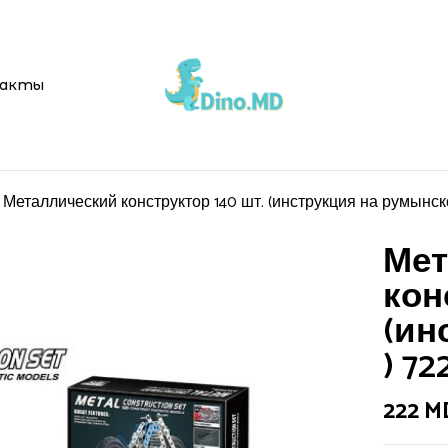
акты
Металлический конструктор 140 шт. (инструкция на румынско
Мет
кон
(ин
) 72
222
M