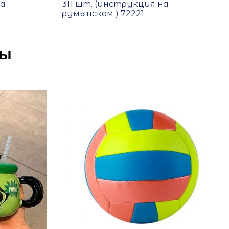
на
311 шт. (инструкция на
румынском ) 72221
ры