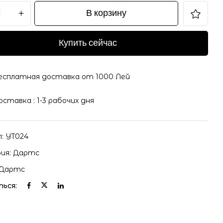
В корзину
Купить сейчас
il и адрес сайта в этом браузере для последующих
есплатная доставка от 1000 Лей
оставка : 1-3 рабочих дня
л:
YT024
ия:
Дартс
Дартс
ься: