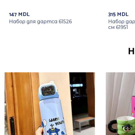
147
MDL
315
MDL
Набор для дартса 61526
Набор дар
см 61951
Н