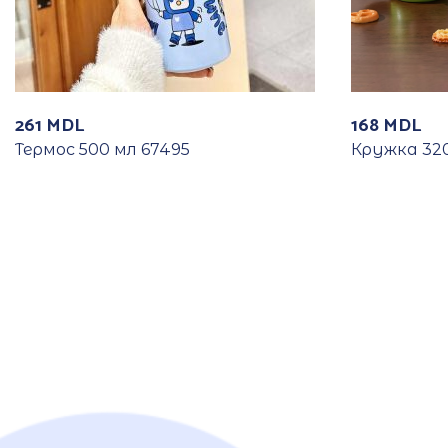
261
MDL
168
MDL
Термос 500 мл 67495
Кружка 320