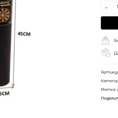
Сохранить моё имя, ema
моих комментариев.
Б
Д
Артику
Категор
Метка:
Поделит