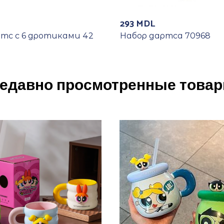
293
MDL
тс с 6 дротиками 42
Набор дартса 70968
едавно просмотренные това