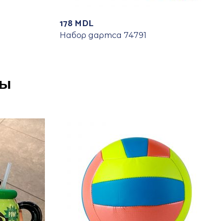
178
MDL
Набор дартса 74791
ры