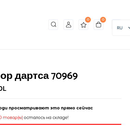
0
0
o review “Набор дартса 70969”
RU
ет опубликован.
Обязательные поля помечены
*
ор дартса 70969
DL
ди просматривают это прямо сейчас
0 товар(ы)
осталось на складе!