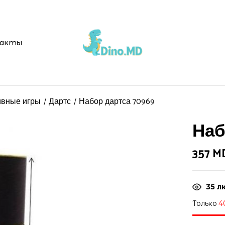
Be the first t
акты
Ваш адрес email не буд
Ваша оценка
ивные игры
Дартс
Набор дартса 70969
Наб
357
M
35
лю
Только
4