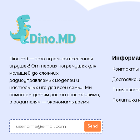
Информа
Dino.md — это огромная вселенная
игрушек! От первых погремушек для
Контакты
малышей до сложных
Доставка, 
радиоуправляемых моделей и
настольных игр для всей семьи. Мы
Пользовате
помогаем детям расти счастливыми,
Политика 
а родителям — экономить время.