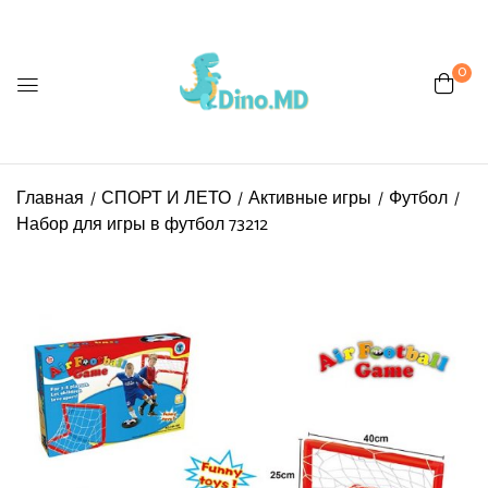
0
Be the first to review “Набор
для игры в футбол 73212”
Главная
СПОРТ И ЛЕТО
Активные игры
Футбол
Ваш адрес email не будет
Набор для игры в футбол 73212
опубликован.
Обязательные поля
помечены
*
Ваша оценка