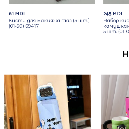
61
MDL
245
MDL
Кисти для макияжа глаз (3 шт.)
Набор ки
(01-50) 69417
камушкам
5 шт. (01-
Н