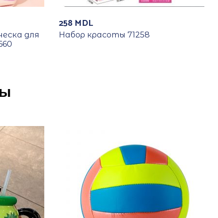
258
MDL
ческа для
Набор красоты 71258
660
ры