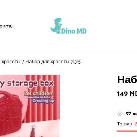
Be the first t
акты
Ваш адрес email не буд
Ваша оценка
 красоты
Набор для красоты 71315
Наб
149
M
37
л
Только
1