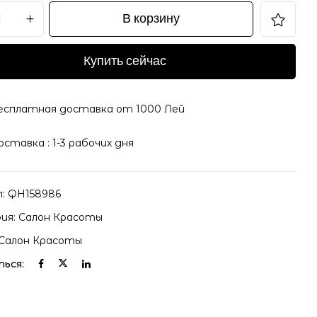
В корзину
Купить сейчас
il и адрес сайта в этом браузере для последующих
есплатная доставка от 1000 Лей
оставка : 1-3 рабочих дня
л:
QH158986
ия:
Салон Красоты
Салон Красоты
ься: