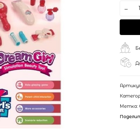
Сохранить моё имя, ema
моих комментариев.
Б
Д
Артику
Категор
Метка:
Поделит