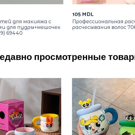
105
MDL
стей для макияжа с
Профессиональная рас
и для пудры+мешочек
расчесывания волос 70
09) 69440
едавно просмотренные това