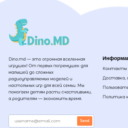
Информа
Dino.md — это огромная вселенная
игрушек! От первых погремушек для
Контакты
малышей до сложных
Доставка, 
радиоуправляемых моделей и
настольных игр для всей семьи. Мы
Пользовате
помогаем детям расти счастливыми,
Политика 
а родителям — экономить время.