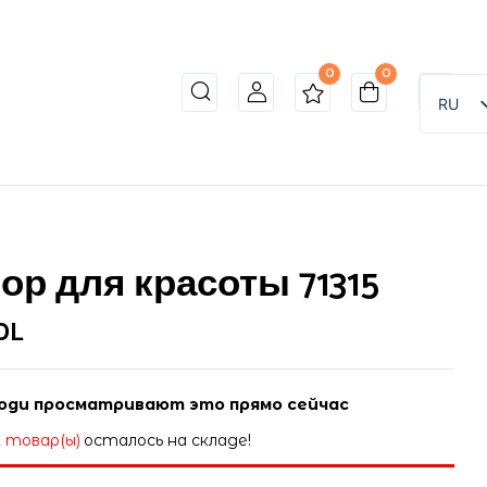
0
0
o review “Набор для красоты 71315”
RU
ет опубликован.
Обязательные поля помечены
*
ор для красоты 71315
DL
юди просматривают это прямо сейчас
2 товар(ы)
осталось на складе!