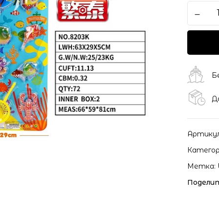
Сохранить моё имя, ema
моих комментариев.
Б
Д
Артику
Категор
Метка:
Поделит