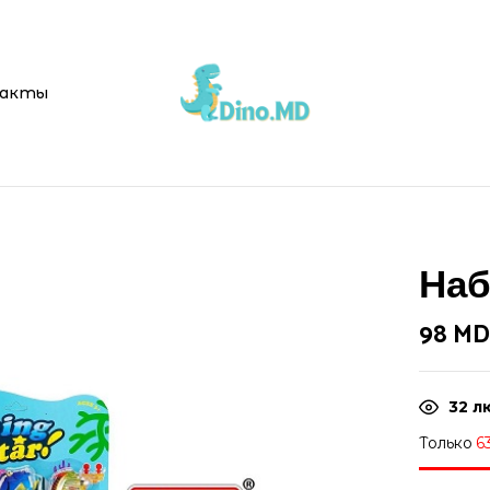
Be the first t
акты
Ваш адрес email не буд
Ваша оценка
Наб
98
MD
32
лю
Только
6