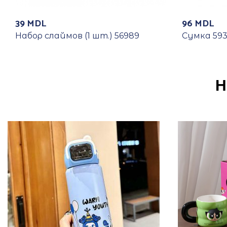
39
MDL
96
MDL
Набор слаймов (1 шт.) 56989
Сумка 593
Н