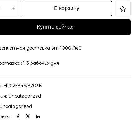
В корзину
Купить сейчас
il и адрес сайта в этом браузере для последующих
есплатная доставка от 1000 Лей
оставка : 1-3 рабочих дня
л:
HF025846/8203K
ия:
Uncategorized
Uncategorized
ься: