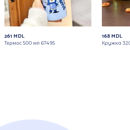
261
MDL
168
MDL
Термос 500 мл 67495
Кружка 320