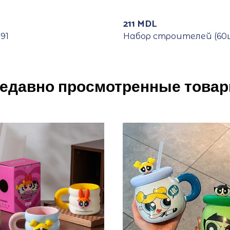
211
MDL
91
Набор строителей (60
едавно просмотренные това