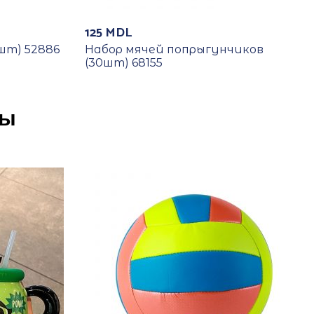
125
MDL
шт) 52886
Набор мячей попрыгунчиков
(30шт) 68155
ры