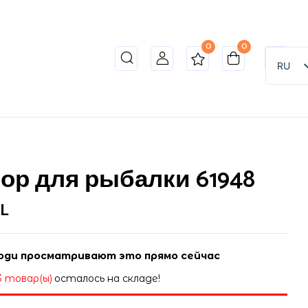
0
0
o review “Набор для рыбалки 61948”
RU
ет опубликован.
Обязательные поля помечены
*
ор для рыбалки 61948
L
ди просматривают это прямо сейчас
3 товар(ы)
осталось на складе!