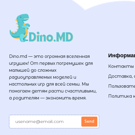
Информа
Dino.md — это огромная вселенная
игрушек! От первых погремушек для
Контакты
малышей до сложных
Доставка, 
радиоуправляемых моделей и
настольных игр для всей семьи. Мы
Пользовате
помогаем детям расти счастливыми,
Политика 
а родителям — экономить время.