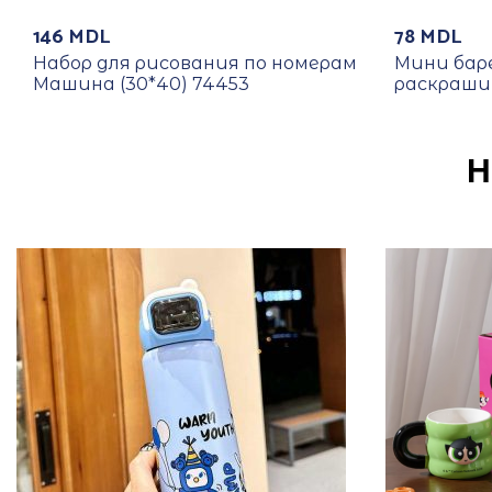
146
MDL
78
MDL
Набор для рисования по номерам
Мини баре
Машина (30*40) 74453
раскрашив
Н