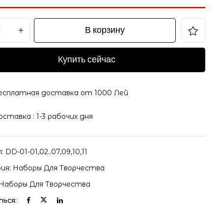
В корзину
Купить сейчас
il и адрес сайта в этом браузере для последующих
есплатная доставка от 1000 Лей
оставка : 1-3 рабочих дня
л:
DD-01-01,02..07,09,10,11
ия:
Наборы Для Творчества
Наборы Для Творчества
ься: