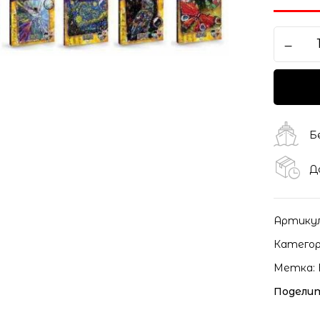
Сохранить моё имя, ema
моих комментариев.
Б
Д
Артику
Категор
Метка:
Поделит