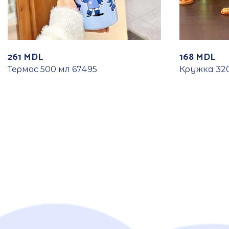
261
MDL
168
MDL
Термос 500 мл 67495
Кружка 320