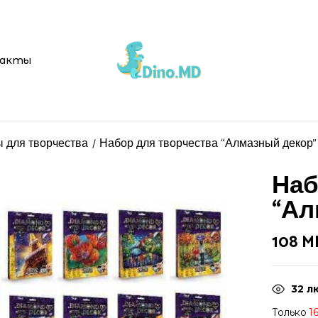
Be the first 
акты
декор” 22937”
Ваш адрес email не буд
 для творчества
Набор для творчества “Алмазный декор”
Ваша оценка
Наб
“Ал
108
M
32
лю
Только
1