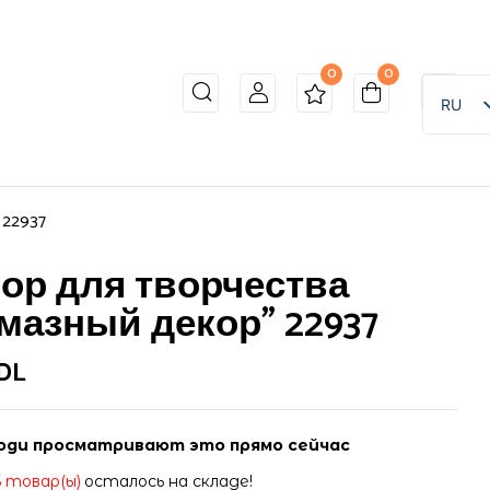
0
0
to review “Набор для творчества “Алмазный
RU
ет опубликован.
Обязательные поля помечены
*
 22937
ор для творчества
мазный декор” 22937
DL
ди просматривают это прямо сейчас
6 товар(ы)
осталось на складе!