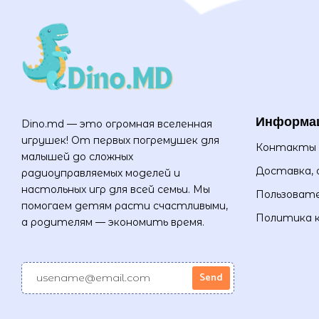
Информа
Dino.md — это огромная вселенная
игрушек! От первых погремушек для
Контакты
малышей до сложных
Доставка, 
радиоуправляемых моделей и
настольных игр для всей семьи. Мы
Пользовате
помогаем детям расти счастливыми,
Политика 
а родителям — экономить время.