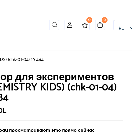
0
0
to review “Набор для экспериментов (CHEMISTRY
RU
9 484”
ет опубликован.
Обязательные поля помечены
*
) (chk-01-04) 19 484
ор для экспериментов
EMISTRY KIDS) (chk-01-04)
84
DL
юди просматривают это прямо сейчас