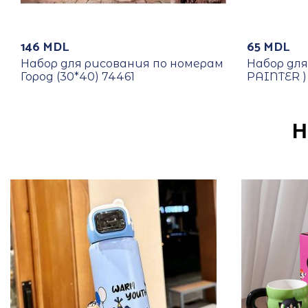
146
MDL
65
MDL
Набор для рисования по номерам
Набор дл
Город (30*40) 74461
PAINTER )
Н