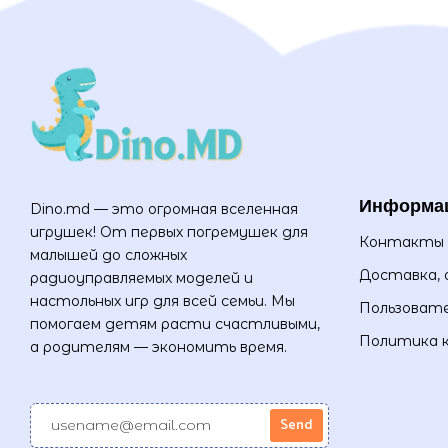
Информа
Dino.md — это огромная вселенная
игрушек! От первых погремушек для
Контакты
малышей до сложных
Доставка, 
радиоуправляемых моделей и
настольных игр для всей семьи. Мы
Пользовате
помогаем детям расти счастливыми,
Политика 
а родителям — экономить время.