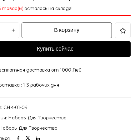
6 товар(ы)
осталось на складе!
В корзину
il и адрес сайта в этом браузере для последующих
Купить сейчас
есплатная доставка от 1000 Лей
оставка : 1-3 рабочих дня
л:
CHK-01-04
ия:
Наборы Для Творчества
Наборы Для Творчества
ься: