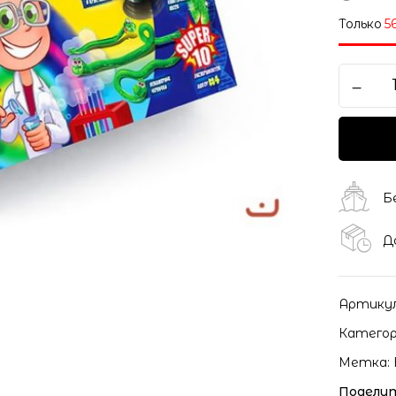
Только
5
Сохранить моё имя, ema
моих комментариев.
Б
Д
Артику
Категор
Метка:
Поделит