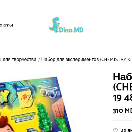
Be the first 
акты
KIDS) (chk-01-04) 1
Ваш адрес email не буд
 для творчества
Набор для экспериментов (CHEMISTRY KIDS
Ваша оценка
Наб
(CH
19 4
310
M
30
л