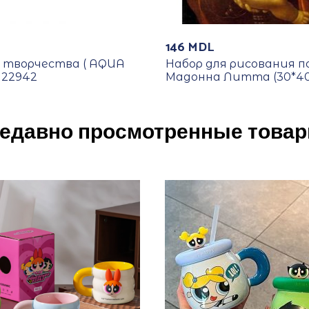
146
MDL
я творчества ( AQUA
Набор для рисования п
 22942
Мадонна Литта (30*40
едавно просмотренные това