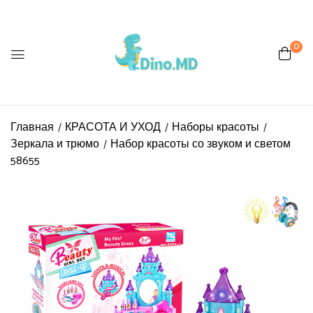
0
Be the first to review “Набор
красоты со звуком и светом
58655”
Главная
КРАСОТА И УХОД
Наборы красоты
Зеркала и трюмо
Набор красоты со звуком и светом
Ваш адрес email не будет
58655
опубликован.
Обязательные поля
помечены
*
Ваша оценка