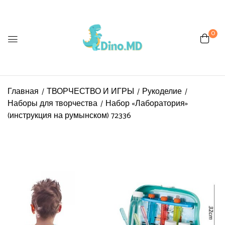
0
Be the first to review “Набор
«Лаборатория» (инструкция на
румынском) 72336”
Главная
ТВОРЧЕСТВО И ИГРЫ
Рукоделие
Наборы для творчества
Набор «Лаборатория»
Ваш адрес email не будет
(инструкция на румынском) 72336
опубликован.
Обязательные поля
помечены
*
Ваша оценка