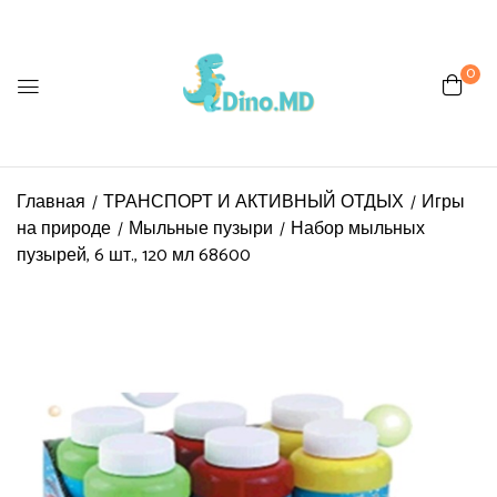
0
Be the first to review “Набор
мыльных пузырей, 6 шт., 120 мл
68600”
Главная
ТРАНСПОРТ И АКТИВНЫЙ ОТДЫХ
Игры
на природе
Мыльные пузыри
Набор мыльных
Ваш адрес email не будет
пузырей, 6 шт., 120 мл 68600
опубликован.
Обязательные поля
помечены
*
Ваша оценка