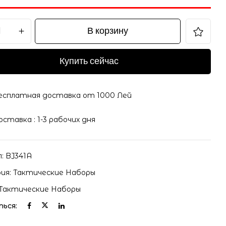
В корзину
Купить сейчас
il и адрес сайта в этом браузере для последующих
есплатная доставка от 1000 Лей
оставка : 1-3 рабочих дня
л:
BJ341A
ия:
Тактические Наборы
Тактические Наборы
ься: