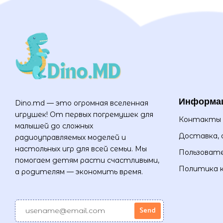
Информа
Dino.md — это огромная вселенная
игрушек! От первых погремушек для
Контакты
малышей до сложных
Доставка, 
радиоуправляемых моделей и
настольных игр для всей семьи. Мы
Пользовате
помогаем детям расти счастливыми,
Политика 
а родителям — экономить время.