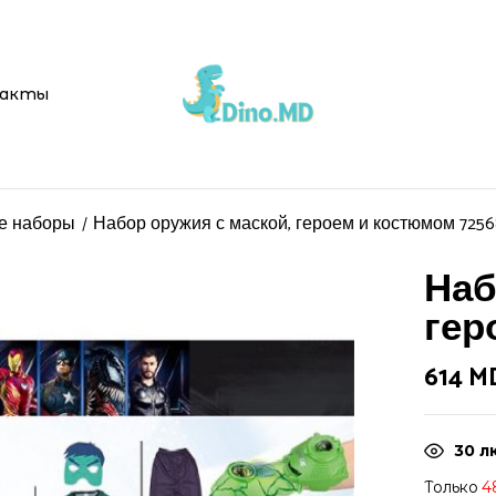
Be the first t
акты
костюмом 72568”
Ваш адрес email не буд
ие наборы
Набор оружия с маской, героем и костюмом 7256
Ваша оценка
Наб
гер
614
M
30
л
Только
4