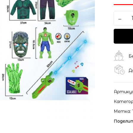
Сохранить моё имя, ema
моих комментариев.
Б
Д
Артику
Категор
Метка:
Поделит