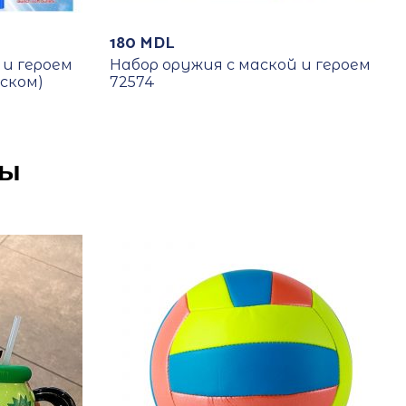
180
MDL
 и героем
Набор оружия с маской и героем
ском)
72574
ры