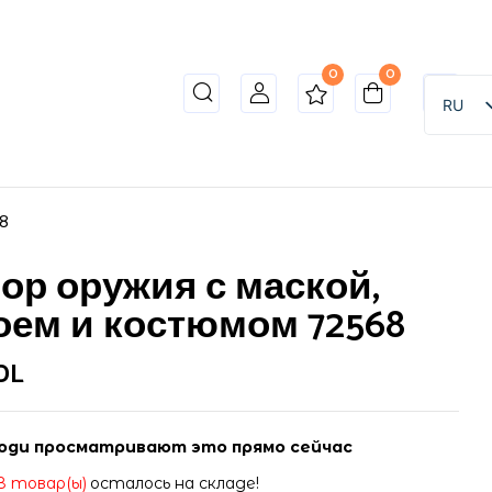
0
0
o review “Набор оружия с маской, героем и
RU
ет опубликован.
Обязательные поля помечены
*
8
ор оружия с маской,
оем и костюмом 72568
DL
юди просматривают это прямо сейчас
8 товар(ы)
осталось на складе!