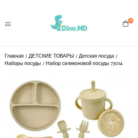
0
Be the first to review “Набор
силиконовой посуды 73014”
Главная
ДЕТСКИЕ ТОВАРЫ
Детская посуда
Ваш адрес email не будет
Наборы посуды
Набор силиконовой посуды 73014
опубликован.
Обязательные поля
помечены
*
Ваша оценка