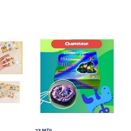
73
MDL