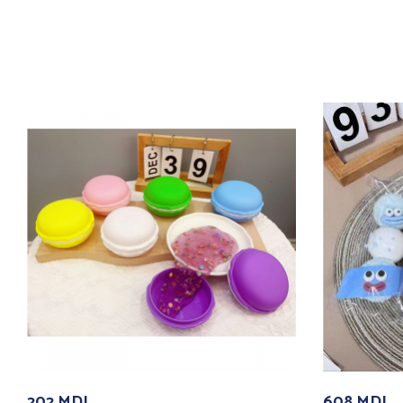
202
MDL
608
MDL