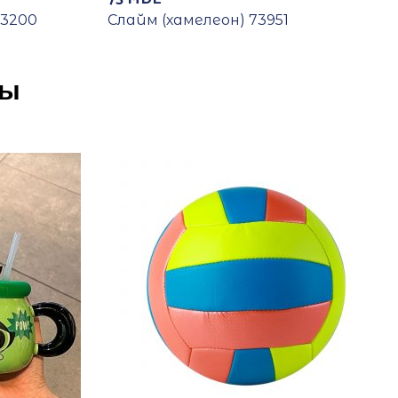
73200
Слайм (хамелеон) 73951
ры