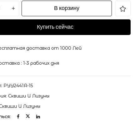
В корзину
Купить сейчас
il и адрес сайта в этом браузере для последующих
есплатная доставка от 1000 Лей
оставка : 1-3 рабочих дня
л:
PYY2441A-15
ия:
Сквиши И Лизуны
Сквиши И Лизуны
ься: