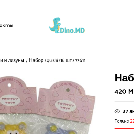
Be the first to
акты
Ваш адрес email не буд
Ваша оценка
и и лизуны
Набор squishi (16 шт.) 73611
Набо
420
M
37
л
Только
2