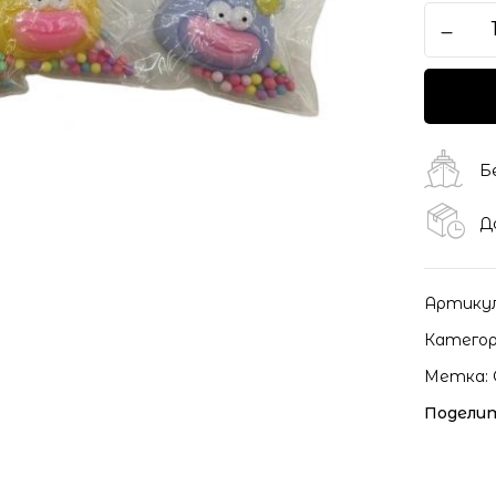
Сохранить моё имя, ema
моих комментариев.
Б
Д
Артику
Категор
Метка:
Поделит