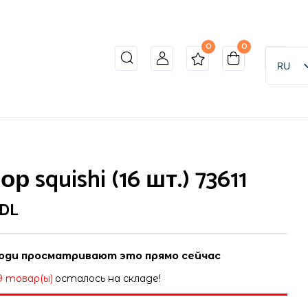
0
0
 review “Набор squishi (16 шт.) 73611”
RU
ет опубликован.
Обязательные поля помечены
*
р squishi (16 шт.) 73611
DL
юди просматривают это прямо сейчас
9 товар(ы)
осталось на складе!