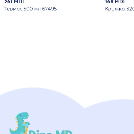
261
MDL
168
MDL
Термос 500 мл 67495
Кружка 320