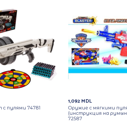
1,092
MDL
 с пулями 74781
Оружие с мягкими пул
(инструкция на румын
72587