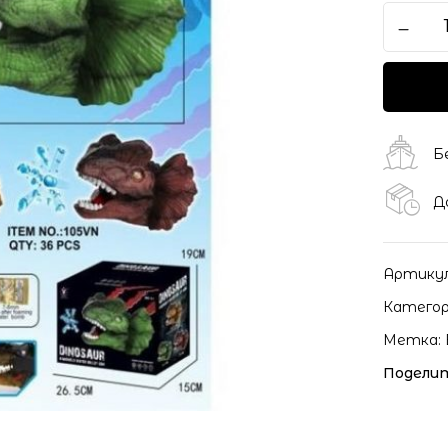
Б
Д
Артику
Категор
Метка:
Поделит