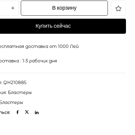
В корзину
Купить сейчас
есплатная доставка от 1000 Лей
оставка : 1-3 рабочих дня
л:
QH210885
ия:
Бластеры
Бластеры
ься: