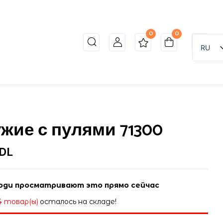
0
0
RU
жие с пулями 71300
DL
ди просматривают это прямо сейчас
4 товар(ы)
осталось на складе!