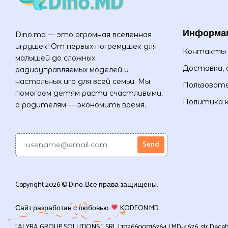
Информа
Dino.md — это огромная вселенная
игрушек! От первых погремушек для
Контакты
малышей до сложных
Доставка, 
радиоуправляемых моделей и
настольных игр для всей семьи. Мы
Пользовате
помогаем детям расти счастливыми,
Политика 
а родителям — экономить время.
Copyright 2026 © Dino. Все права защищены.
Сайт разработан с любовью
KODEON.MD
”ALYRA GROUP SOLUTIONS ” SRL | 1026600016264 | MD-4626, str Decebal, 1