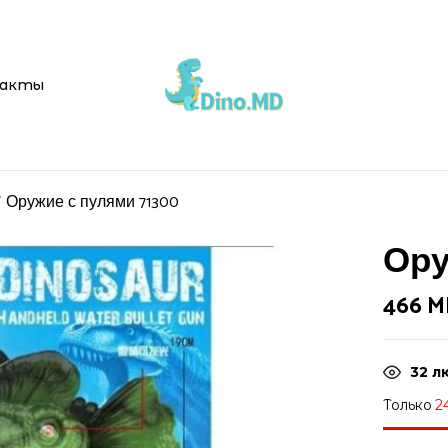
акты
Оружие с пулями 71300
Ору
466
M
32
лю
Только
2